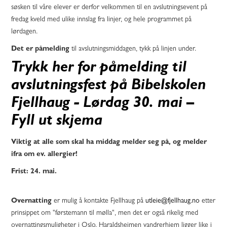
søsken til våre elever er derfor velkommen til en avslutningsevent på
fredag kveld med ulike innslag fra linjer, og hele programmet på
lørdagen.
Det er påmelding
til avslutningsmiddagen, tykk på linjen under.
Trykk her for påmelding til
avslutningsfest på Bibelskolen
Fjellhaug - Lørdag 30. mai –
Fyll ut skjema
Viktig at alle som skal ha middag melder seg på, og melder
ifra om ev. allergier!
Frist: 24. mai.
Overnatting
er mulig å kontakte Fjellhaug på
utleie@fjellhaug.no
etter
prinsippet om "førstemann til mølla", men det er også rikelig med
overnattingsmuligheter i Oslo. Haraldsheimen vandrerhjem ligger like i