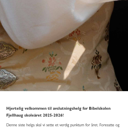
Hjertelig velkommen til avslutningshelg for Bibelskolen
Fjellhaug skoleåret 2025-2026!
Denne siste helga skal vi sette et verdig punktum for året. Foresatte og