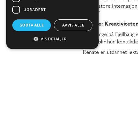
på det store internasjona
UGRADERT
bra fyr."
Renate: Kreativiteten
GODTA ALLE
AVVIS ALLE
For mange på Fjellhaug e
VIS DETALJER
våren, blir hun kontaktlæ
Renate er utdannet lekto
folkehøgskoleverden. Det
Fjellhaug. – Jeg sendte r
de heldigvis! sier Renate
For Renate handler kreat
skape noe med hendene s
hverdag. Når elevene se
elevene sitter igjen med
Rektor Sven Arne sier:
"Renate har gjort mye mer
løsningsorientert. Uten 