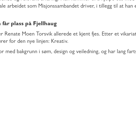
le arbeidet som Misjonssambandet driver, i tillegg til at han 
 får plass på Fjellhaug
r Renate Moen Torsvik allerede et kjent fjes. Etter et vikaria
rer for den nye linjen: Kreativ.
r med bakgrunn i søm, design og veiledning, og har lang farts
 var hennes eget initiativ som satte i gang prosessen med de
ett og slett en mail til skolen og spurte om de ikke trengte en 
 entusiastisk.
ivitet om mer enn bare ferdigheter; det handler om livskvali
om en "gavepakke" som gir både ro, mestring og stressreduk
tter kursen mot spennende reisemål som Lisboa og Japan, er m
 både vakre produkter, dypere tro og gode refleksjoner rundt
 enn det vi kunne forvente. Hun er initiativrik, kreativ(!), p
henne hadde det rett og slett ikke blitt noen Kreativ-linje, o