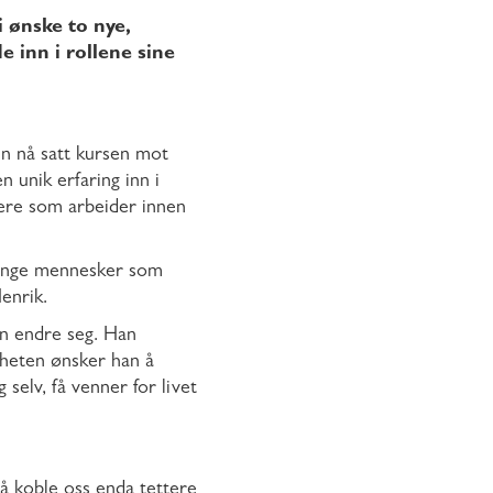
i ønske to nye,
 inn i rollene sine
en nå satt kursen mot
 unik erfaring inn i
sere som arbeider innen
å unge mennesker som
enrik.
an endre seg. Han
gheten ønsker han å
selv, få venner for livet
å koble oss enda tettere