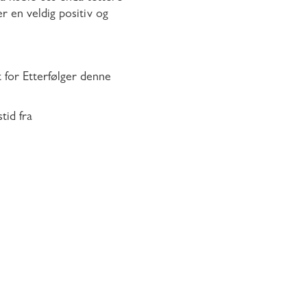
er en veldig positiv og
t for Etterfølger denne
tid fra
n nye linjen på
kreativ linje. Det ville
tet. Hun beskriver det å
sjon i en travel
ålet klart: – Jeg håper
 bærekraftig forbruk.
ositiv og
g hun er den perfekte