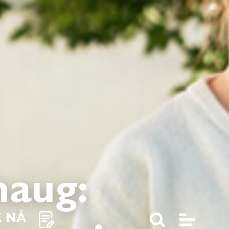
haug:
K NÅ