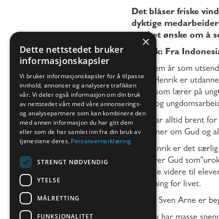
Det blåser friske vin
dyktige medarbeidere 
med et ønske om å se 
×
Dette nettstedet bruker
Henrik: Fra Indonesi
informasjonskapsler
Etter fem år som utsend
Vi bruker informasjonskapsler for å tilpasse
Oslo. Henrik er utdannet
innhold, annonser og analysere trafikken
rollen som lærer på ung
vår. Vi deler også informasjon om din bruk
av nettstedet vårt med våre annonserings-
barne-og ungdomsarbeid. 
og analysepartnere som kan kombinere den
– Jeg har alltid brent f
med annen informasjon du har gitt dem
eller som de har samlet inn fra din bruk av
lærer mer om Gud og alt 
tjenestene deres.
Personvernerklæring
For Henrik er det særli
beskriver Gud som"urokk
STRENGT NØDVENDIG
formidle videre til elev
YTELSE
og retning for livet.
MÅLRETTING
Rektor Sven Arne er bege
FUNKSJONALITET
"Henrik har masse spenn