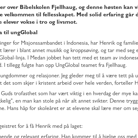
der over Bibelskolen Fjellhaug, og denne høsten kan v
velkommen til fellesskapet. Med solid erfaring går de
elever vokse i tro og livsmot.
a til ungGlobal
inger for Misjonssambandet i Indonesia, har Henrik og famili
 lærer i blant annet musikk og kroppsøving, og tar med seg en
Global-linja. I Medan jobbet han tett med et team av indone
I tillegg fulgte han opp UngGlobal teamet fra Fjellhaug.
or ungdommer og relasjoner. Jeg gleder meg til å være tett p
det som skjer i kristent arbeid over hele verden, forteller H
g Guds trofasthet som har vært viktig i en hverdag der mye k
elig", en man kan stole på når alt annet svikter. Denne tryg
ene. Hans håp for skoleåret er at elevene skal lære mer om seg 
istret for å få Henrik med på laget:
ende og relevant erfaring. Han kommer til å hjelpe oss med 