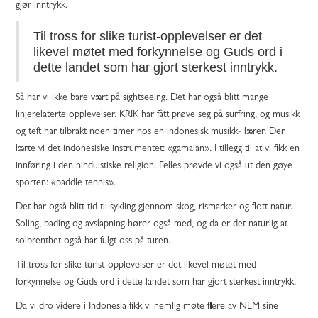
gjør inntrykk.
Til tross for slike turist-opplevelser er det
likevel møtet med forkynnelse og Guds ord i
dette landet som har gjort sterkest inntrykk.
Så har vi ikke bare vært på sightseeing. Det har også blitt mange
linjerelaterte opplevelser. KRIK har fått prøve seg på surfring, og musikk
og teft har tilbrakt noen timer hos en indonesisk musikk- lærer. Der
lærte vi det indonesiske instrumentet: «gamalan». I tillegg til at vi fikk en
innføring i den hinduistiske religion. Felles prøvde vi også ut den gøye
sporten: «paddle tennis».
Det har også blitt tid til sykling gjennom skog, rismarker og flott natur.
Soling, bading og avslapning hører også med, og da er det naturlig at
solbrenthet også har fulgt oss på turen.
Til tross for slike turist-opplevelser er det likevel møtet med
forkynnelse og Guds ord i dette landet som har gjort sterkest inntrykk.
Da vi dro videre i Indonesia fikk vi nemlig møte flere av NLM sine