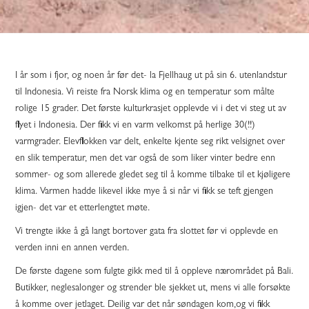
I år som i fjor, og noen år før det- la Fjellhaug ut på sin 6. utenlandstur
til Indonesia. Vi reiste fra Norsk klima og en temperatur som målte
rolige 15 grader. Det første kulturkrasjet opplevde vi i det vi steg ut av
flyet i Indonesia. Der fikk vi en varm velkomst på herlige 30(!!)
varmgrader. Elevflokken var delt, enkelte kjente seg rikt velsignet over
en slik temperatur, men det var også de som liker vinter bedre enn
sommer- og som allerede gledet seg til å komme tilbake til et kjøligere
klima. Varmen hadde likevel ikke mye å si når vi fikk se teft gjengen
igjen- det var et etterlengtet møte.
Vi trengte ikke å gå langt bortover gata fra slottet før vi opplevde en
verden inni en annen verden.
De første dagene som fulgte gikk med til å oppleve nærområdet på Bali.
Butikker, neglesalonger og strender ble sjekket ut, mens vi alle forsøkte
å komme over jetlaget. Deilig var det når søndagen kom,og vi fikk