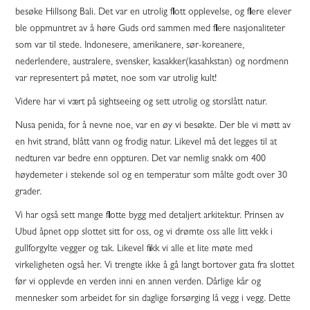
besøke Hillsong Bali. Det var en utrolig flott opplevelse, og flere elever
ble oppmuntret av å høre Guds ord sammen med flere nasjonaliteter
som var til stede. Indonesere, amerikanere, sør-koreanere,
nederlendere, australere, svensker, kasakker(kasahkstan) og nordmenn
var representert på møtet, noe som var utrolig kult!
Videre har vi vært på sightseeing og sett utrolig og storslått natur.
Nusa penida, for å nevne noe, var en øy vi besøkte. Der ble vi møtt av
en hvit strand, blått vann og frodig natur. Likevel må det legges til at
nedturen var bedre enn oppturen. Det var nemlig snakk om 400
høydemeter i stekende sol og en temperatur som målte godt over 30
grader.
Vi har også sett mange flotte bygg med detaljert arkitektur. Prinsen av
Ubud åpnet opp slottet sitt for oss, og vi drømte oss alle litt vekk i
gullforgylte vegger og tak. Likevel fikk vi alle et lite møte med
virkeligheten også her. Vi trengte ikke å gå langt bortover gata fra slottet
før vi opplevde en verden inni en annen verden. Dårlige kår og
mennesker som arbeidet for sin daglige forsørging lå vegg i vegg. Dette