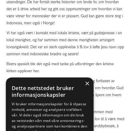
utsendinger. De har fortalt sterke historier om levde liv, om hvordan
det er å drive arbeid her og gitt oss oppmuntringer om hvordan vi kan
være vitner for mennesker der vi er plassert. Gud kan gjøre store ting i
Indonesia, men også i Norge!
Vi har også vært i kontakt med lokale kristne, vært på gudstjeneste i en
lokal menighet, og har sammen med denne menigheten arrangert
lovsangskveld. Det var en sterk opplevelse å få lov å løfte Jesu navn opp
sammen med indonesiske brødre og søstre!
Ekstra spesielt ble det også med tanke på utfordringer den kristne
kirken opplever her.
×
Kristne blir forfulgt for troen sin, utstøtt av familien og forkastet av
Dette nettstedet bruker
fellesskapet. Det å høre disse menneskenes historier- om hvordan Gud
informasjonskapsler
har vært med, og i tillegg høre dem vitne og lovsynge åpent om hvem
Jesus er for dem- det er inspirerende.
Vi bruker informasjonskapsler for å tilpasse
innhold, annonser og analysere trafikken
Relasjonsbygging er også et viktig begrep på turen. Sammen med
vår. Vi deler også informasjon om din bruk
erfarne utsendinger fra ulike organisasjoner har vi fått lov til å være med
av nettstedet vårt med våre annonserings-
og analysepartnere som kan kombinere den
å vitne til ikke kristne mennesker. Gjennom å dra på landsbybesøk, å