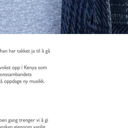
an har takket ja til å gå
r vokst opp i Kenya som
isjonssambandets
i å oppdage ny musikk.
oen gang trenger vi å gi
unnskap gjennom vanlig