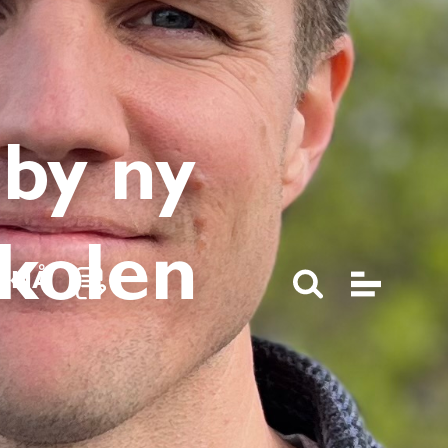
by ny
skolen
K NÅ