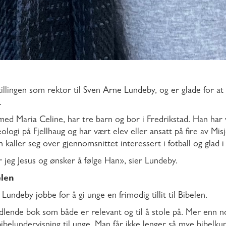
tillingen som rektor til Sven Arne Lundeby, og er glade for at h
.
 med Maria Celine, har tre barn og bor i Fredrikstad. Han ha
ologi på Fjellhaug og har vært elev eller ansatt på fire av M
 kaller seg over gjennomsnittet interessert i fotball og glad 
r jeg Jesus og ønsker å følge Han», sier Lundeby.
elen
Lundeby jobbe for å gi unge en frimodig tillit til Bibelen.
ndlende bok som både er relevant og til å stole på. Mer enn n
ibelundervisning til unge. Man får ikke lenger så mye bibelk