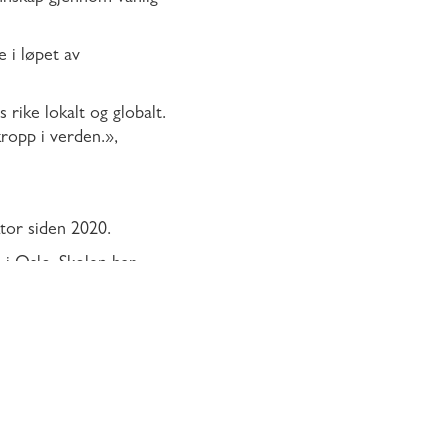
 i løpet av
rike lokalt og globalt.
kropp i verden.»,
ktor siden 2020.
n i Oslo. Skolen har
rt år ca. 80 elever og