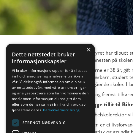
×
Dette nettstedet bruker
Skolestyret har tilbudt s
informasjonskapsler
inn i tjenesten på skolen
Vi bruker informasjonskapsler for å tilpasse
Sven Arne er 38 år, gift
innhold, annonser og analysere trafikken
misjonærbarn, studert te
vår. Vi deler også informasjon om din bruk
videregående skoler. Han
av nettstedet vårt med våre annonserings-
og analysepartnere som kan kombinere den
«Først og fremst tilhøre
med annen informasjon du har gitt dem
eller som de har samlet inn fra din bruk av
Vil bygge tillit til Bib
tjenestene deres.
Personvernerklæring
Som bibelskolerektor vil 
STRENGT NØDVENDIG
«Bibelen er ei livsforva
systematisk og grundig b