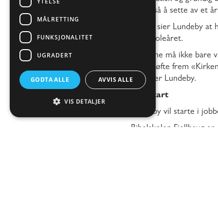
YTELSE
skole, så å sette av et å
MÅLRETTING
Videre sier Lundeby at h
FUNKSJONALITET
bibelskoleåret.
UGRADERT
«Elevene må ikke bare væ
Jeg vil løfte frem «Kirke
avslutter Lundeby.
GODTA ALLE
AVVIS ALLE
Oppstart
VIS DETALJER
Lundeby vil starte i job
Bibelskolen Fjellhaug er 
internat og studietilbud
er eid av Misjonssamban