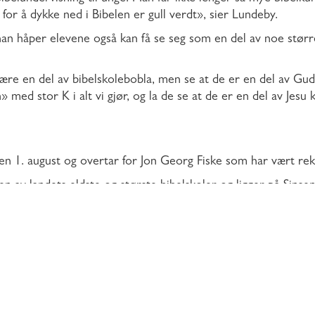
r for å dykke ned i Bibelen er gull verdt», sier Lundeby.
an håper elevene også kan få se seg som en del av noe større
re en del av bibelskolebobla, men se at de er en del av Guds 
n» med stor K i alt vi gjør, og la de se at de er en del av Jesu 
ben 1. august og overtar for Jon Georg Fiske som har vært re
en av landets eldste og største bibelskoler og ligger på Sinse
ene KRIK, Musikk, Gaming, ungGlobal og Leder. Skolen har hve
det.